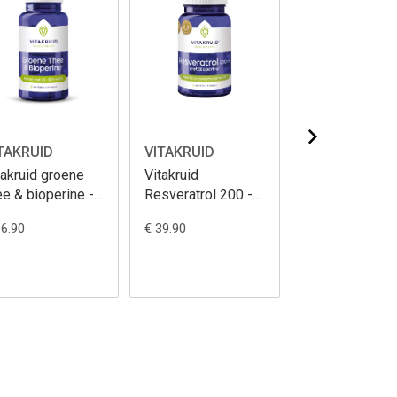
TAKRUID
VITAKRUID
VITAKRUID
takruid groene
Vitakruid
Vitakruid Saff
ee & bioperine -
Resveratrol 200 -
& L-Theanine 
 vegan capsules
60 capsules
vegan capsule
16.90
€ 39.90
€ 73.90