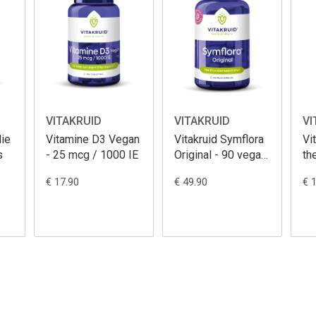
VITAKRUID
VITAKRUID
VI
ie
Vitamine D3 Vegan
Vitakruid Symflora
Vi
s
- 25 mcg / 1000 IE
Original - 90 vegan
th
capsules
60
€ 17.90
€ 49.90
€ 