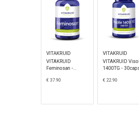
VITAKRUID
VITAKRUID
VITAKRUID
VITAKRUID Visol
Feminosan -
1400TG - 30cap
90caps
€ 37.90
€ 22.90