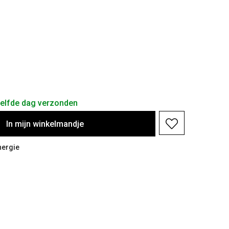
zelfde dag verzonden
In
mijn
winkelmandje
nergie