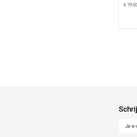
€ 79.0
Schri