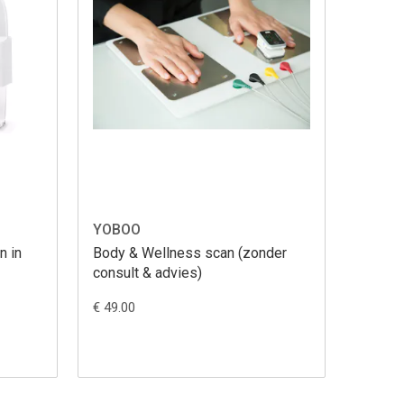
YOBOO
n in
Body & Wellness scan (zonder
consult & advies)
€ 49.00