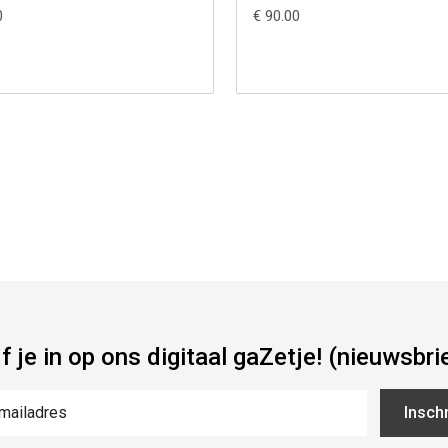
0
€ 90.00
jf je in op ons digitaal gaZetje! (nieuwsbri
Inschr