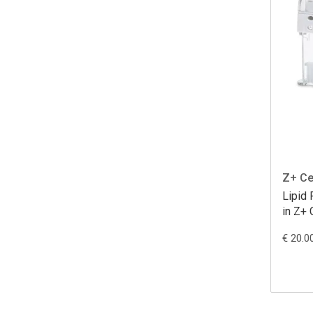
Z+ Ce
Lipid 
in Z+ 
€ 20.0